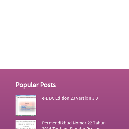
Popular Posts
e-DDC Edition 23 Version 3.3
Permendikbud Nomor 22 Tahun
2016 Tentang Standar Proses