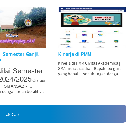
ai Semester Ganjil
Kinerja di PMM
5
Kinerja di PMM
Civitas Akademika |
SMA Indraprastha...
Bapak Ibu guru
Nilai Semester
yang hebat.... sehubungan denga…
 2024/2025
Civitas
 | SMANSABR ....
 dengan telah berakh…
ERROR