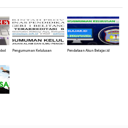
mbol
Pengumuman Kelulusan
Pendataan Akun Belajar.id