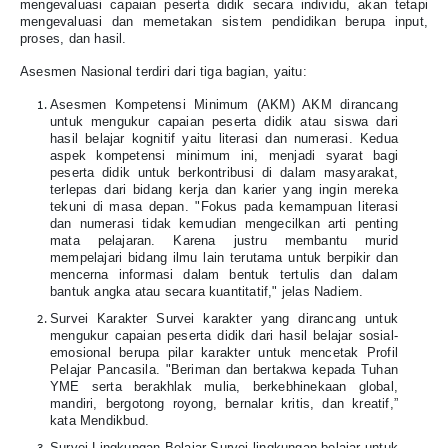
mengevaluasi capaian peserta didik secara individu, akan tetapi
mengevaluasi dan memetakan sistem pendidikan berupa input,
proses, dan hasil.
Asesmen Nasional terdiri dari tiga bagian, yaitu:
Asesmen Kompetensi Minimum (AKM) AKM dirancang
untuk mengukur capaian peserta didik atau siswa dari
hasil belajar kognitif yaitu literasi dan numerasi. Kedua
aspek kompetensi minimum ini, menjadi syarat bagi
peserta didik untuk berkontribusi di dalam masyarakat,
terlepas dari bidang kerja dan karier yang ingin mereka
tekuni di masa depan. "Fokus pada kemampuan literasi
dan numerasi tidak kemudian mengecilkan arti penting
mata pelajaran. Karena justru membantu murid
mempelajari bidang ilmu lain terutama untuk berpikir dan
mencerna informasi dalam bentuk tertulis dan dalam
bantuk angka atau secara kuantitatif," jelas Nadiem.
Survei Karakter Survei karakter yang dirancang untuk
mengukur capaian peserta didik dari hasil belajar sosial-
emosional berupa pilar karakter untuk mencetak Profil
Pelajar Pancasila. "Beriman dan bertakwa kepada Tuhan
YME serta berakhlak mulia, berkebhinekaan global,
mandiri, bergotong royong, bernalar kritis, dan kreatif,”
kata Mendikbud.
Survei Lingkungan Belajar Survei lingkungan belajar untuk